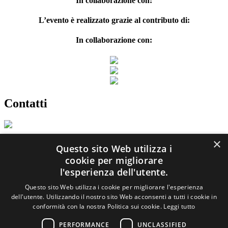
In collaborazione con:
L’evento è realizzato grazie al contributo di:
In collaborazione con:
Contatti
×
capannucceincitta@gmail.com
Questo sito Web utilizza i
cookie per migliorare
l'esperienza dell'utente.
0556813343
Questo sito Web utilizza i cookie per migliorare l'esperienza
dell'utente. Utilizzando il nostro sito Web acconsenti a tutti i cookie in
conformità con la nostra Politica sui cookie.
Leggi tutto
PERFORMANCE
UNCLASSIFIED
www.facebook.com/capannucceincitta